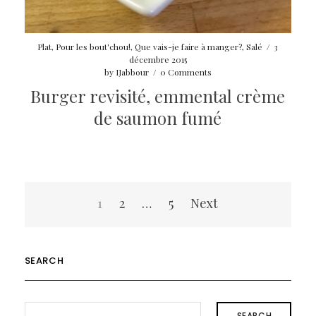
Plat
,
Pour les bout'chou!
,
Que vais-je faire à manger?
,
Salé
/
3
décembre 2015
by
IJabbour
/
0 Comments
Burger revisité, emmental crème
de saumon fumé
Navigation
1
2
…
5
Next
des
articles
SEARCH
SEARCH