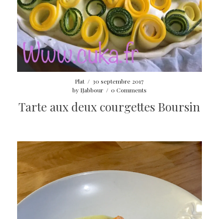
Plat
/
30 septembre 2017
by
IJabbour
/
0 Comments
Tarte aux deux courgettes Boursin