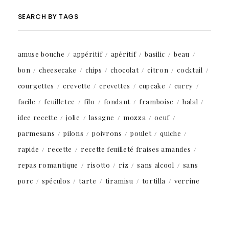
SEARCH BY TAGS
amuse bouche
appéritif
apéritif
basilic
beau
bon
cheesecake
chips
chocolat
citron
cocktail
courgettes
crevette
crevettes
cupcake
curry
facile
feuilletee
filo
fondant
framboise
halal
idee recette
jolie
lasagne
mozza
oeuf
parmesans
pilons
poivrons
poulet
quiche
rapide
recette
recette feuilleté fraises amandes
repas romantique
risotto
riz
sans alcool
sans
porc
spéculos
tarte
tiramisu
tortilla
verrine