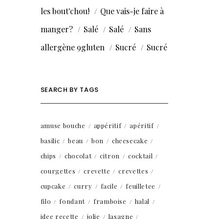
les bout'chou!
Que vais-je faire à
manger?
Salé
Salé
Sans
allergène 9gluten
Sucré
Sucré
SEARCH BY TAGS
amuse bouche
appéritif
apéritif
basilic
beau
bon
cheesecake
chips
chocolat
citron
cocktail
courgettes
crevette
crevettes
cupcake
curry
facile
feuilletee
filo
fondant
framboise
halal
idee recette
jolie
lasagne