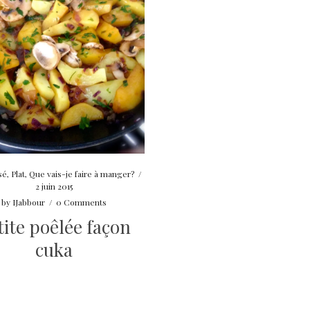
sé
,
Plat
,
Que vais-je faire à manger?
/
2 juin 2015
by
IJabbour
/
0 Comments
tite poêlée façon
cuka