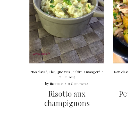
Non classé
,
Plat
,
Que vais-je faire à manger?
/
Non clas
7 juin 2015
by
IJabbour
/
0 Comments
Risotto aux
Pe
champignons