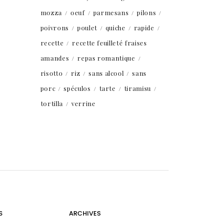
mozza
oeuf
parmesans
pilons
poivrons
poulet
quiche
rapide
recette
recette feuilleté fraises
amandes
repas romantique
risotto
riz
sans alcool
sans
porc
spéculos
tarte
tiramisu
tortilla
verrine
S
ARCHIVES