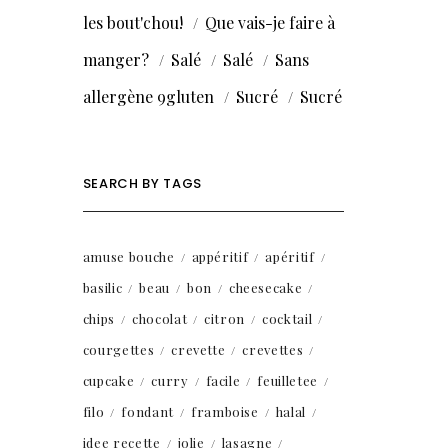
les bout'chou!
Que vais-je faire à
manger?
Salé
Salé
Sans
allergène 9gluten
Sucré
Sucré
SEARCH BY TAGS
amuse bouche
appéritif
apéritif
basilic
beau
bon
cheesecake
chips
chocolat
citron
cocktail
courgettes
crevette
crevettes
cupcake
curry
facile
feuilletee
filo
fondant
framboise
halal
idee recette
jolie
lasagne