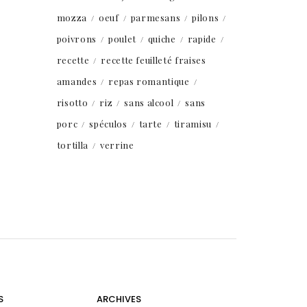
mozza
oeuf
parmesans
pilons
poivrons
poulet
quiche
rapide
recette
recette feuilleté fraises
amandes
repas romantique
risotto
riz
sans alcool
sans
porc
spéculos
tarte
tiramisu
tortilla
verrine
S
ARCHIVES