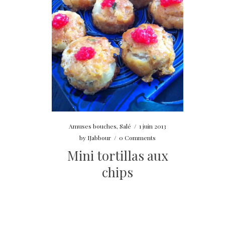
Amuses bouches
,
Salé
/
1 juin 2013
by
IJabbour
/
0 Comments
Mini tortillas aux
chips