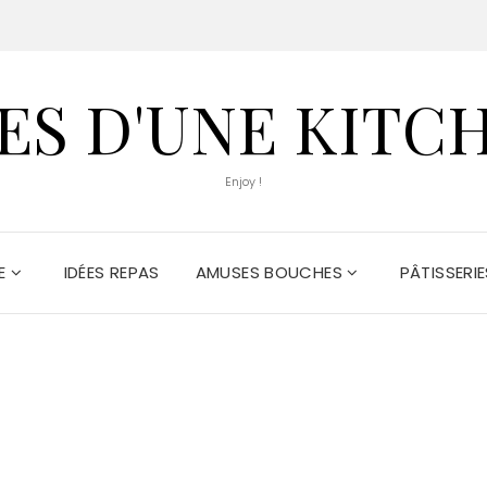
S D'UNE KITC
Enjoy !
DE
IDÉES REPAS
AMUSES BOUCHES
PÂTISSERIE