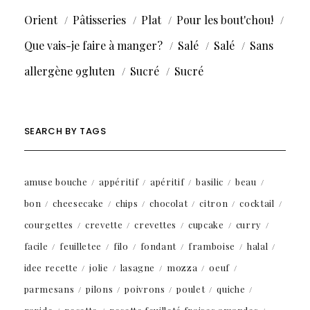
Orient
Pâtisseries
Plat
Pour les bout'chou!
Que vais-je faire à manger?
Salé
Salé
Sans
allergène 9gluten
Sucré
Sucré
SEARCH BY TAGS
amuse bouche
appéritif
apéritif
basilic
beau
bon
cheesecake
chips
chocolat
citron
cocktail
courgettes
crevette
crevettes
cupcake
curry
facile
feuilletee
filo
fondant
framboise
halal
idee recette
jolie
lasagne
mozza
oeuf
parmesans
pilons
poivrons
poulet
quiche