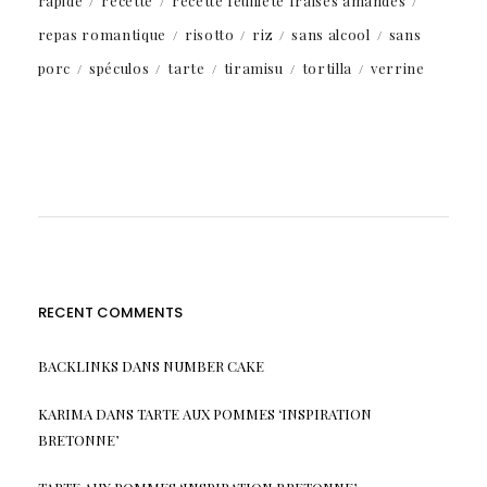
rapide
recette
recette feuilleté fraises amandes
repas romantique
risotto
riz
sans alcool
sans
porc
spéculos
tarte
tiramisu
tortilla
verrine
RECENT COMMENTS
BACKLINKS
DANS
NUMBER CAKE
KARIMA
DANS
TARTE AUX POMMES ‘INSPIRATION
BRETONNE’