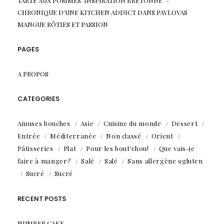
TARTE AUX POMMES ‘INSPIRATION BRETONNE’ –
CHRONIQUE D'UNE KITCHEN ADDICT
DANS
PAVLOVAS
MANGUE RÔTIES ET PASSION
PAGES
A PROPOS
CATEGORIES
Amuses bouches
Asie
Cuisine du monde
Dessert
Entrée
Méditerranée
Non classé
Orient
Pâtisseries
Plat
Pour les bout'chou!
Que vais-je
faire à manger?
Salé
Salé
Sans allergène 9gluten
Sucré
Sucré
RECENT POSTS
NUMBER CAKE