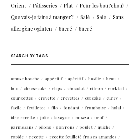
Orient
Pâtisseries
Plat
Pour les bout'chou!
Que vais-je faire à manger?
Salé
Salé
Sans
allergène 9gluten
Sucré
Sucré
SEARCH BY TAGS
amuse bouche
appéritif
apéritif
basilic
beau
bon
cheesecake
chips
chocolat
citron
cocktail
courgettes
crevette
crevettes
cupcake
curry
facile
feuilletee
filo
fondant
framboise
halal
idee recette
jolie
lasagne
mozza
oeuf
parmesans
pilons
poivrons
poulet
quiche
rapide
recette
recette feuilleté fraises amandes