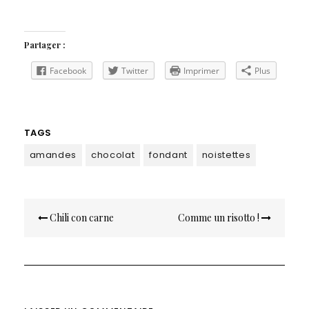
Partager :
Facebook
Twitter
Imprimer
Plus
TAGS
amandes
chocolat
fondant
noistettes
Navigation
Chili con carne
Comme un risotto !
de
l’article