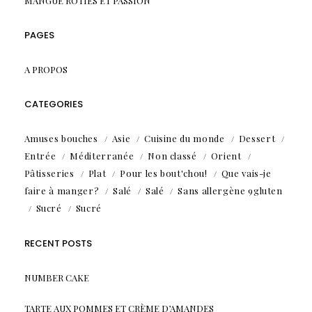
MANGUE RÔTIES ET PASSION
PAGES
A PROPOS
CATEGORIES
Amuses bouches
Asie
Cuisine du monde
Dessert
Entrée
Méditerranée
Non classé
Orient
Pâtisseries
Plat
Pour les bout'chou!
Que vais-je
faire à manger?
Salé
Salé
Sans allergène 9gluten
Sucré
Sucré
RECENT POSTS
NUMBER CAKE
TARTE AUX POMMES ET CRÈME D’AMANDES