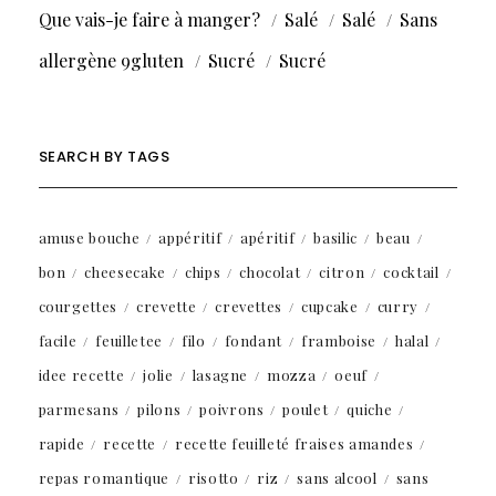
Que vais-je faire à manger?
Salé
Salé
Sans
allergène 9gluten
Sucré
Sucré
SEARCH BY TAGS
amuse bouche
appéritif
apéritif
basilic
beau
bon
cheesecake
chips
chocolat
citron
cocktail
courgettes
crevette
crevettes
cupcake
curry
facile
feuilletee
filo
fondant
framboise
halal
idee recette
jolie
lasagne
mozza
oeuf
parmesans
pilons
poivrons
poulet
quiche
rapide
recette
recette feuilleté fraises amandes
repas romantique
risotto
riz
sans alcool
sans