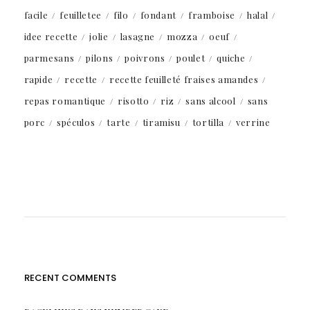
facile
feuilletee
filo
fondant
framboise
halal
idee recette
jolie
lasagne
mozza
oeuf
parmesans
pilons
poivrons
poulet
quiche
rapide
recette
recette feuilleté fraises amandes
repas romantique
risotto
riz
sans alcool
sans
porc
spéculos
tarte
tiramisu
tortilla
verrine
RECENT COMMENTS