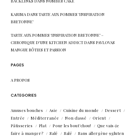
BACKLINKS
DANS
NUMBER CAKE
KARIMA
DANS
TARTE AUX POMMES ‘INSPIRATION
BRETONNE’
TARTE AUX POMMES ‘INSPIRATION BRETONNE’ –
CHRONIQUE D'UNE KITCHEN ADDICT
DANS
PAVLOVAS
MANGUE RÔTIES ET PASSION
PAGES
A PROPOS
CATEGORIES
Amuses bouches
Asie
Cuisine du monde
Dessert
Entrée
Méditerranée
Non classé
Orient
Pâtisseries
Plat
Pour les bout'chou!
Que vais-je
faire à manger?
Salé
Salé
Sans allergène 9gluten