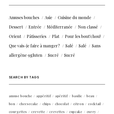
Amuses bouches
Asie
Cuisine du monde
Dessert
Entrée
Méditerranée
Non classé
Orient
Pâtisseries
Plat
Pour les bout'chou!
Que vais-je faire à manger?
Salé
Salé
Sans
allergène 9gluten
Sucré
Sucré
SEARCH BY TAGS
amuse bouche
appéritif
apéritif
basilic
beau
bon
cheesecake
chips
chocolat
citron
cocktail
courgettes
crevette
crevettes
cupcake
curry